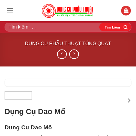
Bỏ
qua
nội
Tìm
dung
kiếm:
DỤNG CỤ PHẪU THUẬT TỔNG QUÁT
Dụng Cụ Dao Mổ
Dụng Cụ Dao Mổ