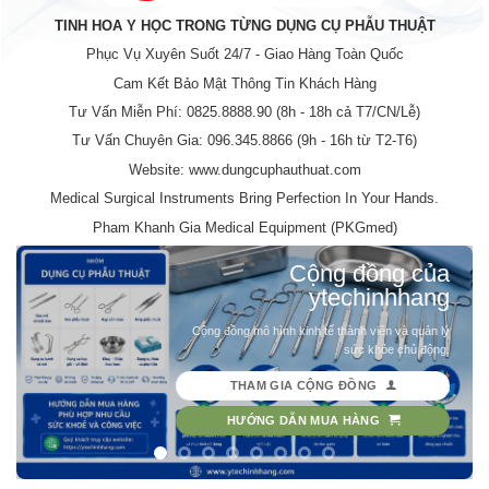
TINH HOA Y HỌC TRONG TỪNG DỤNG CỤ PHẪU THUẬT
Phục Vụ Xuyên Suốt 24/7 - Giao Hàng Toàn Quốc
Cam Kết Bảo Mật Thông Tin Khách Hàng
Tư Vấn Miễn Phí: 0825.8888.90 (8h - 18h cả T7/CN/Lễ)
Tư Vấn Chuyên Gia: 096.345.8866 (9h - 16h từ T2-T6)
Website: www.dungcuphauthuat.com
Medical Surgical Instruments Bring Perfection In Your Hands.
Pham Khanh Gia Medical Equipment (PKGmed)
Cộng đồng của
ytechinhhang
Cộng đồng mô hình kinh tế thành viên và quản lý
sức khỏe chủ động.
THAM GIA CỘNG ĐỒNG
HƯỚNG DẪN MUA HÀNG