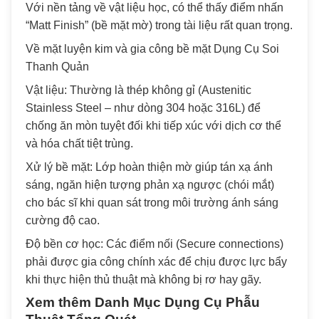
Với nền tảng về vật liệu học, có thể thấy điểm nhấn
“Matt Finish” (bề mặt mờ) trong tài liệu rất quan trọng.
Về mặt luyện kim và gia công bề mặt Dụng Cụ Soi
Thanh Quản
Vật liệu: Thường là thép không gỉ (Austenitic
Stainless Steel – như dòng 304 hoặc 316L) để
chống ăn mòn tuyệt đối khi tiếp xúc với dịch cơ thể
và hóa chất tiệt trùng.
Xử lý bề mặt: Lớp hoàn thiện mờ giúp tán xạ ánh
sáng, ngăn hiện tượng phản xạ ngược (chói mắt)
cho bác sĩ khi quan sát trong môi trường ánh sáng
cường độ cao.
Độ bền cơ học: Các điểm nối (Secure connections)
phải được gia công chính xác để chịu được lực bẩy
khi thực hiện thủ thuật mà không bị rơ hay gãy.
Xem thêm Danh Mục
Dụng Cụ Phẫu