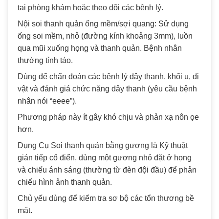
tại phòng khám hoặc theo dõi các bệnh lý.
Nội soi thanh quản ống mềm/sợi quang: Sử dụng
ống soi mềm, nhỏ (đường kính khoảng 3mm), luồn
qua mũi xuống họng và thanh quản. Bệnh nhân
thường tỉnh táo.
Dùng để chẩn đoán các bệnh lý dây thanh, khối u, dị
vật và đánh giá chức năng dây thanh (yêu cầu bệnh
nhân nói “eeee”).
Phương pháp này ít gây khó chịu và phản xạ nôn ọe
hơn.
Dụng Cụ Soi thanh quản bằng gương là Kỹ thuật
gián tiếp cổ điển, dùng một gương nhỏ đặt ở họng
và chiếu ánh sáng (thường từ đèn đội đầu) để phản
chiếu hình ảnh thanh quản.
Chủ yếu dùng để kiểm tra sơ bộ các tổn thương bề
mặt.