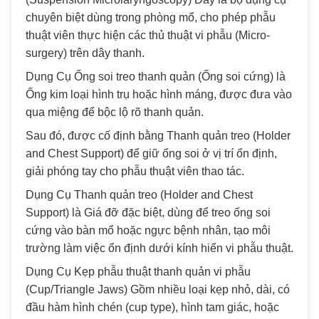
chuyên biệt dùng trong phòng mổ, cho phép phẫu
thuật viên thực hiện các thủ thuật vi phẫu (Micro-
surgery) trên dây thanh.
Dụng Cụ Ống soi treo thanh quản (Ống soi cứng) là
Ống kim loại hình trụ hoặc hình máng, được đưa vào
qua miệng để bộc lộ rõ thanh quản.
Sau đó, được cố định bằng Thanh quản treo (Holder
and Chest Support) để giữ ống soi ở vị trí ổn định,
giải phóng tay cho phẫu thuật viên thao tác.
Dụng Cụ Thanh quản treo (Holder and Chest
Support) là Giá đỡ đặc biệt, dùng để treo ống soi
cứng vào bàn mổ hoặc ngực bệnh nhân, tạo môi
trường làm việc ổn định dưới kính hiển vi phẫu thuật.
Dụng Cụ Kẹp phẫu thuật thanh quản vi phẫu
(Cup/Triangle Jaws) Gồm nhiều loại kẹp nhỏ, dài, có
đầu hàm hình chén (cup type), hình tam giác, hoặc