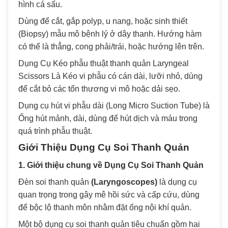
hình cá sấu.
Dùng để cắt, gắp polyp, u nang, hoặc sinh thiết
(Biopsy) mẫu mô bệnh lý ở dây thanh. Hướng hàm
có thể là thẳng, cong phải/trái, hoặc hướng lên trên.
Dụng Cụ Kéo phẫu thuật thanh quản Laryngeal
Scissors Là Kéo vi phẫu có cán dài, lưỡi nhỏ, dùng
để cắt bỏ các tổn thương vi mô hoặc dải sẹo.
Dụng cụ hút vi phẫu dài (Long Micro Suction Tube) là
Ống hút mảnh, dài, dùng để hút dịch và máu trong
quá trình phẫu thuật.
Giới Thiệu Dụng Cụ Soi Thanh Quản
1. Giới thiệu chung về Dụng Cụ Soi Thanh Quản
Đèn soi thanh quản
(Laryngoscopes)
là dụng cụ
quan trọng trong gây mê hồi sức và cấp cứu, dùng
để bộc lộ thanh môn nhằm đặt ống nội khí quản.
Một bộ dụng cụ soi thanh quản tiêu chuẩn gồm hai