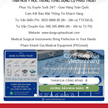
TINH HOA Y HỌC TRONG TỪNG DỤNG CỤ PHẪU THUẬT
Phục Vụ Xuyên Suốt 24/7 - Giao Hàng Toàn Quốc
Cam Kết Bảo Mật Thông Tin Khách Hàng
Tư Vấn Miễn Phí: 0825.8888.90 (8h - 18h cả T7/CN/Lễ)
Tư Vấn Chuyên Gia: 096.345.8866 (9h - 16h từ T2-T6)
Website: www.dungcuphauthuat.com
Medical Surgical Instruments Bring Perfection In Your Hands.
Pham Khanh Gia Medical Equipment (PKGmed)
Cộng đồng của
ytechinhhang
Cộng đồng mô hình kinh tế thành viên và quản lý
sức khỏe chủ động.
THAM GIA CỘNG ĐỒNG
HƯỚNG DẪN MUA HÀNG