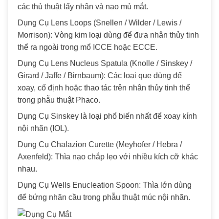
các thủ thuật lấy nhân và nạo mủ mắt.
Dụng Cụ Lens Loops (Snellen / Wilder / Lewis /
Morrison): Vòng kim loại dùng để đưa nhân thủy tinh
thể ra ngoài trong mổ ICCE hoặc ECCE.
Dụng Cụ Lens Nucleus Spatula (Knolle / Sinskey /
Girard / Jaffe / Birnbaum): Các loại que dùng để
xoay, cố định hoặc thao tác trên nhân thủy tinh thể
trong phẫu thuật Phaco.
Dụng Cụ Sinskey là loại phổ biến nhất để xoay kính
nội nhãn (IOL).
Dụng Cụ Chalazion Curette (Meyhofer / Hebra /
Axenfeld): Thìa nạo chắp lẹo với nhiều kích cỡ khác
nhau.
Dụng Cụ Wells Enucleation Spoon: Thìa lớn dùng
để bứng nhãn cầu trong phẫu thuật múc nội nhãn.