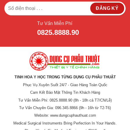
Tư Vấn Miễn Phí
0825.8888.90
TINH HOA Y HỌC TRONG TỪNG DỤNG CỤ PHẪU THUẬT
Phục Vụ Xuyên Suốt 24/7 - Giao Hàng Toàn Quốc
Cam Kết Bảo Mật Thông Tin Khách Hàng
Tư Vấn Miễn Phí: 0825.8888.90 (8h - 18h cả T7/CN/Lễ)
Tư Vấn Chuyên Gia: 096.345.8866 (9h - 16h từ T2-T6)
Website: www.dungcuphauthuat.com
Medical Surgical Instruments Bring Perfection In Your Hands.