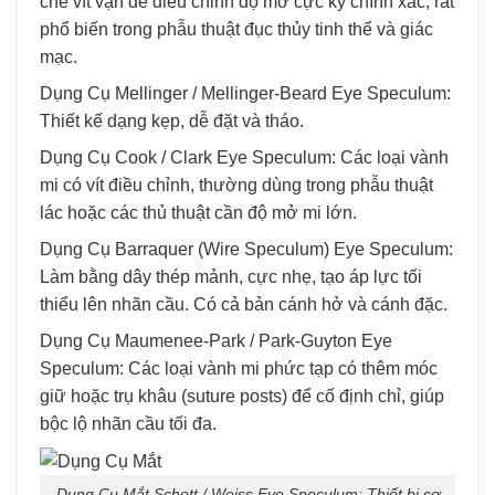
chế vít vặn để điều chỉnh độ mở cực kỳ chính xác, rất
phổ biến trong phẫu thuật đục thủy tinh thể và giác
mạc.
Dụng Cụ Mellinger / Mellinger-Beard Eye Speculum:
Thiết kế dạng kẹp, dễ đặt và tháo.
Dụng Cụ Cook / Clark Eye Speculum: Các loại vành
mi có vít điều chỉnh, thường dùng trong phẫu thuật
lác hoặc các thủ thuật cần độ mở mi lớn.
Dụng Cụ Barraquer (Wire Speculum) Eye Speculum:
Làm bằng dây thép mảnh, cực nhẹ, tạo áp lực tối
thiểu lên nhãn cầu. Có cả bản cánh hở và cánh đặc.
Dụng Cụ Maumenee-Park / Park-Guyton Eye
Speculum: Các loại vành mi phức tạp có thêm móc
giữ hoặc trụ khâu (suture posts) để cố định chỉ, giúp
bộc lộ nhãn cầu tối đa.
Dụng Cụ Mắt Schott / Weiss Eye Speculum: Thiết bị cơ