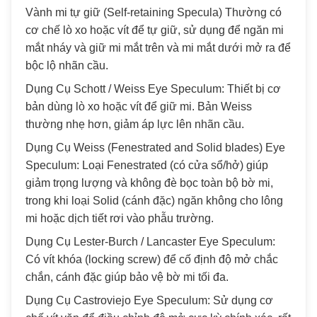
Vành mi tự giữ (Self-retaining Specula) Thường có
cơ chế lò xo hoặc vít để tự giữ, sử dụng để ngăn mi
mắt nháy và giữ mi mắt trên và mi mắt dưới mở ra để
bộc lộ nhãn cầu.
Dụng Cụ Schott / Weiss Eye Speculum: Thiết bị cơ
bản dùng lò xo hoặc vít để giữ mi. Bản Weiss
thường nhẹ hơn, giảm áp lực lên nhãn cầu.
Dụng Cụ Weiss (Fenestrated and Solid blades) Eye
Speculum: Loại Fenestrated (có cửa sổ/hở) giúp
giảm trọng lượng và không đè bọc toàn bộ bờ mi,
trong khi loại Solid (cánh đặc) ngăn không cho lông
mi hoặc dịch tiết rơi vào phẫu trường.
Dụng Cụ Lester-Burch / Lancaster Eye Speculum:
Có vít khóa (locking screw) để cố định độ mở chắc
chắn, cánh đặc giúp bảo vệ bờ mi tối đa.
Dụng Cụ Castroviejo Eye Speculum: Sử dụng cơ