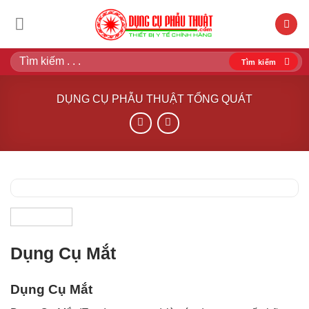
Bỏ
qua
nội
Tìm
dung
kiếm:
DỤNG CỤ PHẪU THUẬT TỔNG QUÁT
Dụng Cụ Mắt
Dụng Cụ Mắt