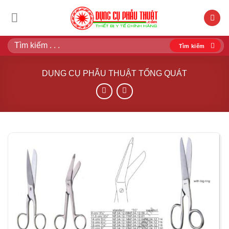
Bỏ
qua
nội
Tìm
dung
kiếm:
DỤNG CỤ PHẪU THUẬT TỔNG QUÁT