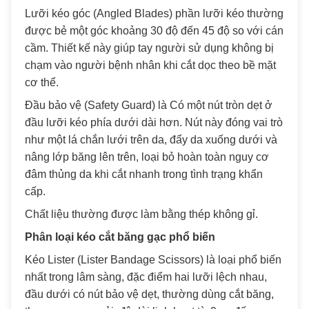
Lưỡi kéo góc (Angled Blades) phần lưỡi kéo thường
được bẻ một góc khoảng 30 độ đến 45 độ so với cán
cầm. Thiết kế này giúp tay người sử dụng không bị
chạm vào người bệnh nhân khi cắt dọc theo bề mặt
cơ thể.
Đầu bảo vệ (Safety Guard) là Có một nút tròn dẹt ở
đầu lưỡi kéo phía dưới dài hơn. Nút này đóng vai trò
như một lá chắn lưới trên da, đẩy da xuống dưới và
nâng lớp băng lên trên, loại bỏ hoàn toàn nguy cơ
đâm thủng da khi cắt nhanh trong tình trạng khẩn
cấp.
Chất liệu thường được làm bằng thép không gỉ.
Phân loại kéo cắt băng gạc phổ biến
Kéo Lister (Lister Bandage Scissors) là loại phổ biến
nhất trong lâm sàng, đặc điểm hai lưỡi lệch nhau,
đầu dưới có nút bảo vệ dẹt, thường dùng cắt băng,