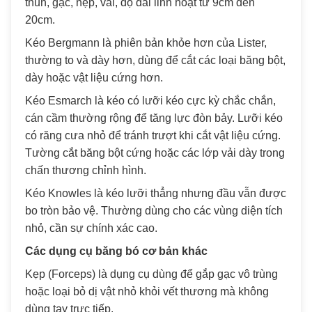
thun, gạc, nẹp, vải, độ dài linh hoạt từ 9cm đến
20cm.
Kéo Bergmann là phiên bản khỏe hơn của Lister,
thường to và dày hơn, dùng để cắt các loại băng bột,
dày hoặc vật liệu cứng hơn.
Kéo Esmarch là kéo có lưỡi kéo cực kỳ chắc chắn,
cán cầm thường rộng để tăng lực đòn bảy. Lưỡi kéo
có răng cưa nhỏ để tránh trượt khi cắt vật liệu cứng.
Tường cắt băng bột cứng hoặc các lớp vải dày trong
chấn thương chỉnh hình.
Kéo Knowles là kéo lưỡi thẳng nhưng đầu vẫn được
bo tròn bảo vệ. Thường dùng cho các vùng diện tích
nhỏ, cần sự chính xác cao.
Các dụng cụ băng bó cơ bản khác
Kẹp (Forceps) là dụng cụ dùng để gắp gạc vô trùng
hoặc loại bỏ dị vật nhỏ khỏi vết thương mà không
dùng tay trực tiếp.